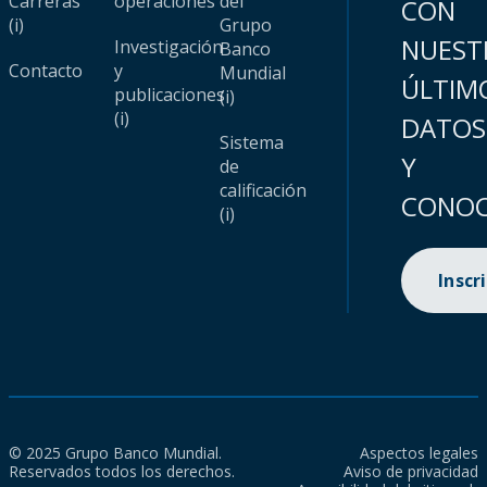
Carreras
operaciones
del
CON
(i)
Grupo
NUEST
Investigación
Banco
Contacto
y
Mundial
ÚLTIM
publicaciones
(i)
(i)
DATOS
Sistema
Y
de
calificación
CONOC
(i)
Inscr
© 2025 Grupo Banco Mundial.
Aspectos legales
Reservados todos los derechos.
Aviso de privacidad