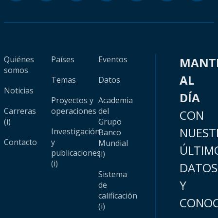
Quiénes
Países
Eventos
MANT
somos
AL
Temas
Datos
Noticias
DÍA
Proyectos y
Academia
Carreras
operaciones
del
CON
(i)
Grupo
NUEST
Investigación
Banco
Contacto
y
Mundial
ÚLTIM
publicaciones
(i)
(i)
DATOS
Sistema
Y
de
calificación
CONOC
(i)