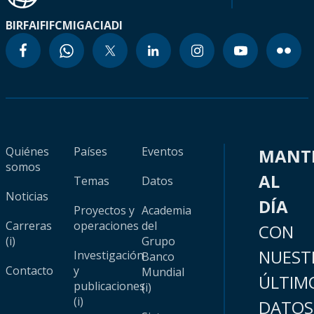
BIRF
AIF
IFC
MIGA
CIADI
Quiénes
Países
Eventos
MANT
somos
AL
Temas
Datos
Noticias
DÍA
Proyectos y
Academia
Carreras
operaciones
del
CON
(i)
Grupo
NUEST
Investigación
Banco
Contacto
y
Mundial
ÚLTIM
publicaciones
(i)
(i)
DATOS