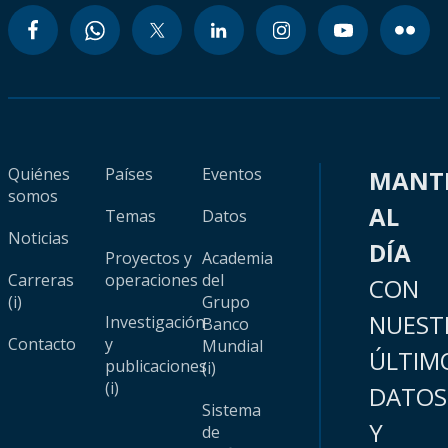
Quiénes
Países
Eventos
MANT
somos
AL
Temas
Datos
Noticias
DÍA
Proyectos y
Academia
Carreras
operaciones
del
CON
(i)
Grupo
NUEST
Investigación
Banco
Contacto
y
Mundial
ÚLTIM
publicaciones
(i)
(i)
DATOS
Sistema
Y
de