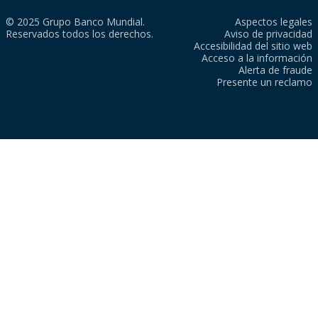
© 2025 Grupo Banco Mundial.
Aspectos legales
Reservados todos los derechos.
Aviso de privacidad
Accesibilidad del sitio web
Acceso a la información
Alerta de fraude
Presente un reclamo