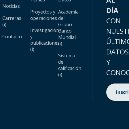
Noticias
DÍA
Proyectos y
Academia
Carreras
operaciones
del
CON
(i)
Grupo
NUEST
Investigación
Banco
Contacto
y
Mundial
ÚLTIM
publicaciones
(i)
(i)
DATOS
Sistema
Y
de
calificación
CONOC
(i)
Inscr