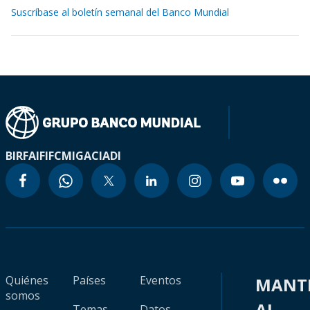
Suscríbase al boletín semanal del Banco Mundial
BIRF
AIF
IFC
MIGA
CIADI
Quiénes
Países
Eventos
MANT
somos
AL
Temas
Datos