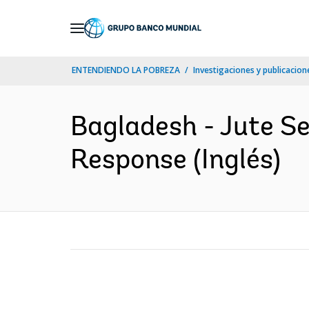
Skip
to
Main
ENTENDIENDO LA POBREZA
Investigaciones y publicacione
Navigation
Bagladesh - Jute S
Response (Inglés)