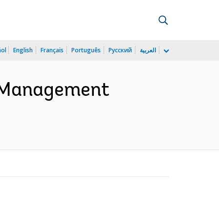
ñol
English
Français
Português
Русский
العربية
: Management