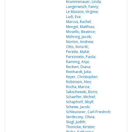
Krummenauer, Linda;
Langerwisch, Fanny;
Le Masson, Virginie;
Ludi, Eva;
Marcus, Rachel;
Mengel, Matthias;
Mosello, Beatrice;
Möhring, Jacob;
Norton, Andrew;
Otto, Ilona M.;
Perette, Mahé;
Pereznieto, Paola;
Rammig, Anja;
Reckien, Diana;
Reinhardt, Julia;
Reyer, Christopher;
Robinson, Alex;
Rocha, Marcia;
Sakschewski, Boris;
Schaeffer, Michiel;
Schaphoff, Sibyll;
Schewe, Jacob;
Schleussner, Carl-Friedrich;
Serdeczny, Olivia;
Stagl, Judith;
Thonicke, Kirsten;
Waha, Katharina;