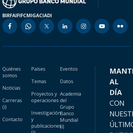
BIRF
AIF
IFC
MIGA
CIADI
Quiénes
Países
Eventos
MANT
somos
AL
Temas
Datos
Noticias
DÍA
Proyectos y
Academia
Carreras
operaciones
del
CON
(i)
Grupo
NUEST
Investigación
Banco
Contacto
y
Mundial
ÚLTIM
publicaciones
(i)
(i)