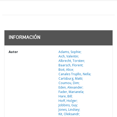
INFORMACIÓN
Autor
Adams, Sophie;
Aich, Valentin;
Albrecht, Torsten;
Baarsch, Florent;
Boit, Alice;
Canales Trujillo, Nella;
Cartsburg, Matti;
Coumou, Dim;
Eden, Alexander;
Fader, Marianela;
Hare, Bill;
Hoff, Holger;
Jobbins, Guy;
Jones, Lindsey;
Kit, Oleksandr;