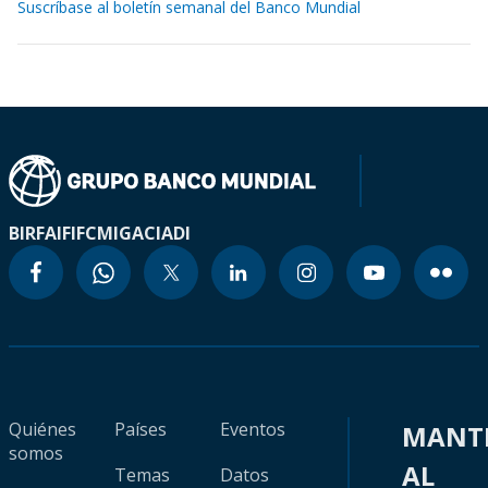
Suscríbase al boletín semanal del Banco Mundial
BIRF
AIF
IFC
MIGA
CIADI
Quiénes
Países
Eventos
MANT
somos
AL
Temas
Datos