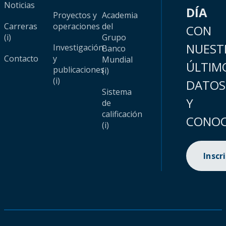
Noticias
DÍA
Proyectos y
Academia
Carreras
operaciones
del
CON
(i)
Grupo
NUEST
Investigación
Banco
Contacto
y
Mundial
ÚLTIM
publicaciones
(i)
(i)
DATOS
Sistema
Y
de
calificación
CONOC
(i)
Inscr