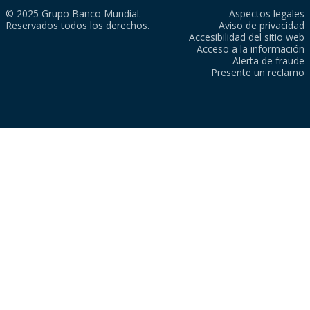
© 2025 Grupo Banco Mundial.
Aspectos legales
Reservados todos los derechos.
Aviso de privacidad
Accesibilidad del sitio web
Acceso a la información
Alerta de fraude
Presente un reclamo