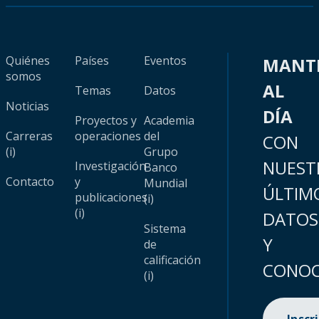
Quiénes
Países
Eventos
MANT
somos
AL
Temas
Datos
Noticias
DÍA
Proyectos y
Academia
Carreras
operaciones
del
CON
(i)
Grupo
NUEST
Investigación
Banco
Contacto
y
Mundial
ÚLTIM
publicaciones
(i)
(i)
DATOS
Sistema
Y
de
calificación
CONOC
(i)