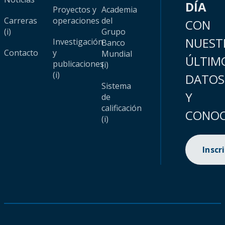
DÍA
Proyectos y
Academia
Carreras
operaciones
del
CON
(i)
Grupo
NUEST
Investigación
Banco
Contacto
y
Mundial
ÚLTIM
publicaciones
(i)
(i)
DATOS
Sistema
Y
de
calificación
CONOC
(i)
Inscr