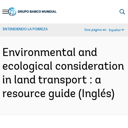
Skip
to
Main
ENTENDIENDO LA POBREZA
Esta página en:
Español
Navigation
Environmental and
ecological consideration
in land transport : a
resource guide (Inglés)