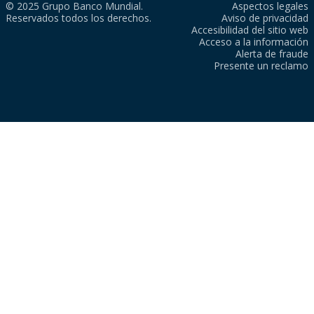
© 2025 Grupo Banco Mundial.
Aspectos legales
Reservados todos los derechos.
Aviso de privacidad
Accesibilidad del sitio web
Acceso a la información
Alerta de fraude
Presente un reclamo