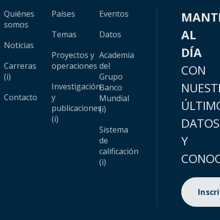
Quiénes
Países
Eventos
MANT
somos
AL
Temas
Datos
Noticias
DÍA
Proyectos y
Academia
Carreras
operaciones
del
CON
(i)
Grupo
NUEST
Investigación
Banco
Contacto
y
Mundial
ÚLTIM
publicaciones
(i)
(i)
DATOS
Sistema
Y
de
calificación
CONOC
(i)
Inscr