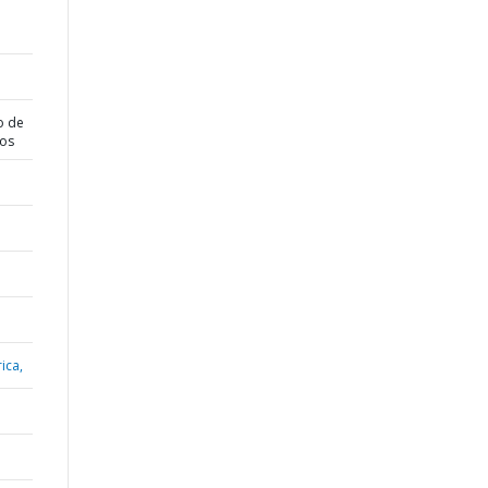
o de
dos
ica,