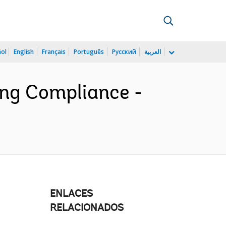
ñol
English
Français
Português
Русский
العربية
ing Compliance -
ENLACES
RELACIONADOS