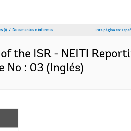
s (i)
Documentos e informes
Esta página en:
Espa
 of the ISR - NEITI Report
No : 03 (Inglés)