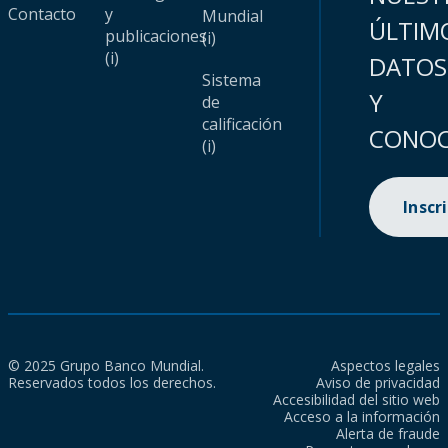
Contacto
y
Mundial
ÚLTIM
publicaciones
(i)
(i)
DATOS
Sistema
Y
de
calificación
CONOC
(i)
Inscr
© 2025 Grupo Banco Mundial.
Aspectos legales
Reservados todos los derechos.
Aviso de privacidad
Accesibilidad del sitio web
Acceso a la información
Alerta de fraude