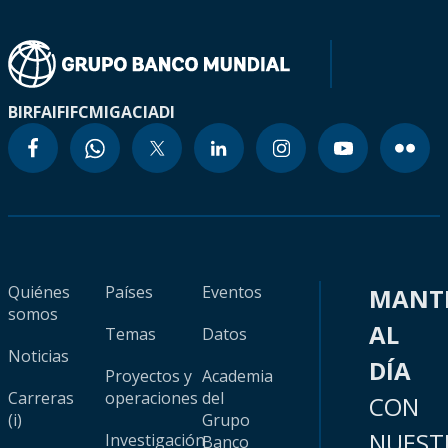
BIRF
AIF
IFC
MIGA
CIADI
Quiénes
Países
Eventos
MANT
somos
AL
Temas
Datos
Noticias
DÍA
Proyectos y
Academia
Carreras
operaciones
del
CON
(i)
Grupo
NUEST
Investigación
Banco