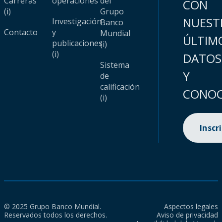
Carreras
operaciones
del
CON
(i)
Grupo
NUEST
Investigación
Banco
Contacto
y
Mundial
ÚLTIM
publicaciones
(i)
(i)
DATOS
Sistema
Y
de
calificación
CONOC
(i)
Inscr
© 2025 Grupo Banco Mundial.
Aspectos legales
Reservados todos los derechos.
Aviso de privacidad