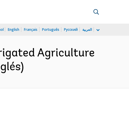
ñol
English
Français
Português
Русский
العربية
igated Agriculture
glés)