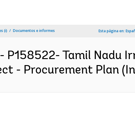
s (i)
Documentos e informes
Esta página en:
Espa
- P158522- Tamil Nadu Irr
ct - Procurement Plan (In