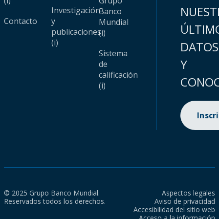
(i)
Grupo
NUEST
Investigación
Banco
Contacto
y
Mundial
ÚLTIM
publicaciones
(i)
(i)
DATOS
Sistema
Y
de
calificación
CONOC
(i)
Inscr
© 2025 Grupo Banco Mundial.
Aspectos legales
Reservados todos los derechos.
Aviso de privacidad
Accesibilidad del sitio web
Acceso a la información