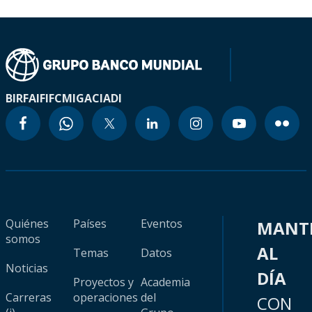
BIRF
AIF
IFC
MIGA
CIADI
Quiénes
Países
Eventos
MANT
somos
AL
Temas
Datos
Noticias
DÍA
Proyectos y
Academia
Carreras
operaciones
del
CON