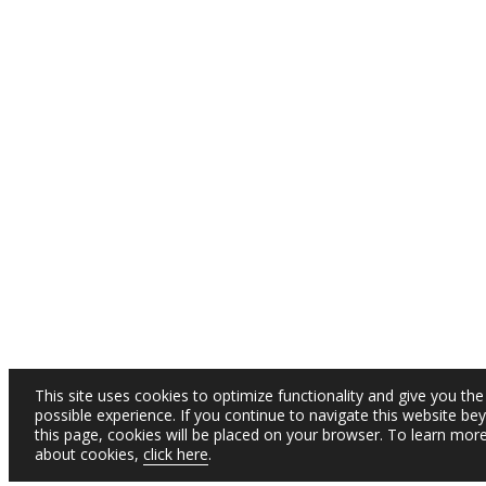
This site uses cookies to optimize functionality and give you the
possible experience. If you continue to navigate this website be
this page, cookies will be placed on your browser. To learn mor
about cookies,
click here
.