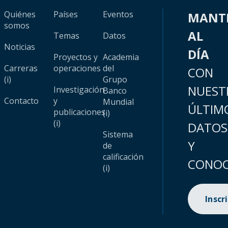
Quiénes
Países
Eventos
MANT
somos
AL
Temas
Datos
Noticias
DÍA
Proyectos y
Academia
Carreras
operaciones
del
CON
(i)
Grupo
NUEST
Investigación
Banco
Contacto
y
Mundial
ÚLTIM
publicaciones
(i)
(i)
DATOS
Sistema
Y
de
calificación
CONOC
(i)
Inscr