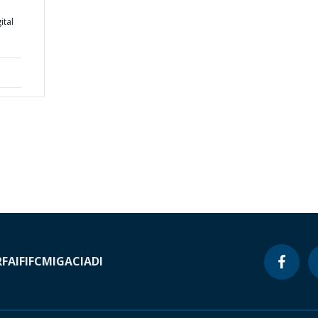
ital
RF
AIF
IFC
MIGA
CIADI