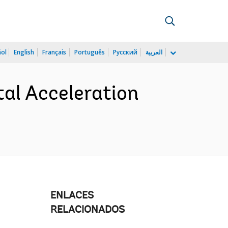
ñol
English
Français
Português
Русский
العربية
al Acceleration
ENLACES
RELACIONADOS