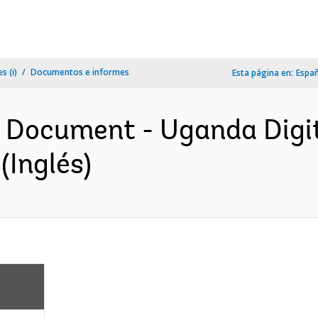
s (i)
Documentos e informes
Esta página en:
Espa
n Document - Uganda Digit
(Inglés)