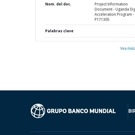
Nom. del doc.
Project Information
Document - Uganda Dig
Acceleration Program -
P171305
Palabras clave
Vea más
BI