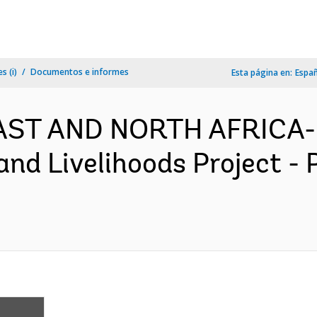
s (i)
Documentos e informes
Esta página en:
Espa
EAST AND NORTH AFRICA-
nd Livelihoods Project -