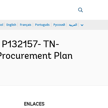
ñol
English
Français
Português
Русский
العربية
 P132157- TN-
 Procurement Plan
ENLACES