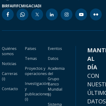
BIRF
AIF
IFC
MIGA
CIADI
Quiénes
Países
Eventos
MANT
somos
AL
Temas
Datos
Noticias
DÍA
Proyectos y
Academia
Carreras
operaciones
del
CON
(i)
Grupo
NUEST
Investigación
Banco
Contacto
y
Mundial
ÚLTIM
publicaciones
(i)
(i)
DATOS
Sistema