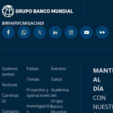
BIRF
AIF
IFC
MIGA
CIADI
Quiénes
Países
Eventos
MANT
somos
AL
Temas
Datos
Noticias
DÍA
Proyectos y
Academia
Carreras
operaciones
del
CON
(i)
Grupo
NUEST
Investigación
Banco
Contacto
y
Mundial