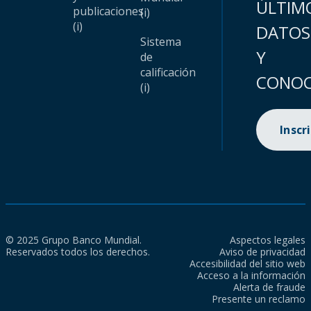
ÚLTIM
publicaciones
(i)
(i)
DATOS
Sistema
Y
de
calificación
CONOC
(i)
Inscr
© 2025 Grupo Banco Mundial.
Aspectos legales
Reservados todos los derechos.
Aviso de privacidad
Accesibilidad del sitio web
Acceso a la información
Alerta de fraude
Presente un reclamo