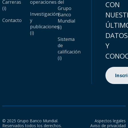
Carreras
operaciones
del
CON
(i)
Grupo
NUEST
Investigación
Banco
Contacto
y
Mundial
ÚLTIM
publicaciones
(i)
(i)
DATOS
Sistema
Y
de
calificación
CONOC
(i)
Inscr
© 2025 Grupo Banco Mundial.
Aspectos legales
Reservados todos los derechos.
Aviso de privacidad