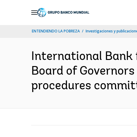
Skip
to
Main
ENTENDIENDO LA POBREZA
Investigaciones y publicacione
Navigation
International Bank
Board of Governors r
procedures committ