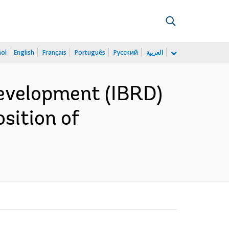
ñol
English
Français
Português
Русский
العربية
Development (IBRD)
sition of