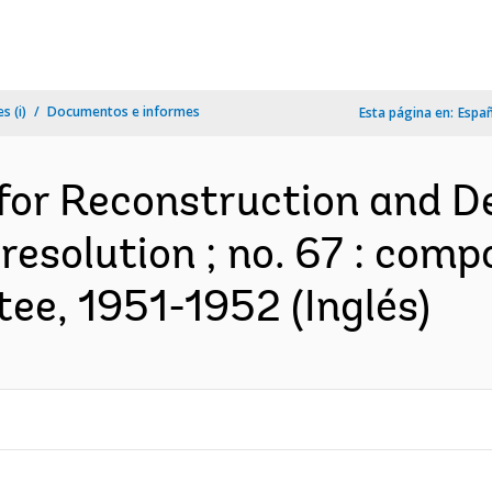
s (i)
Documentos e informes
Esta página en:
Espa
 for Reconstruction and 
esolution ; no. 67 : compo
ee, 1951-1952 (Inglés)