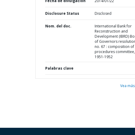
Fecha de divulgación
2014/01/22
Disclosure Status
Disclosed
Nom. del doc.
International Bank for
Reconstruction and
Development (IBRD) Bo
of Governors resolution
no. 67 : composition of
procedures committee,
1951-1952
Palabras clave
Vea más