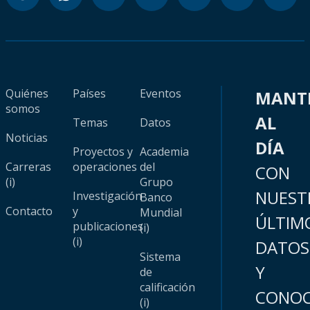
Quiénes
Países
Eventos
MANT
somos
AL
Temas
Datos
Noticias
DÍA
Proyectos y
Academia
Carreras
operaciones
del
CON
(i)
Grupo
NUEST
Investigación
Banco
Contacto
y
Mundial
ÚLTIM
publicaciones
(i)
(i)
DATOS
Sistema
Y
de
calificación
CONOC
(i)