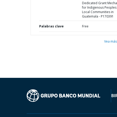
Dedicated Grant Mech
for Indigenous Peoples
Local Communities in
Guatemala - P170391
Palabras clave
Free
Vea más
BI