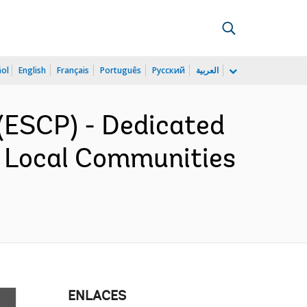
ñol
English
Français
Português
Русский
العربية
(ESCP) - Dedicated
d Local Communities
ENLACES