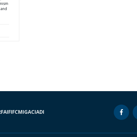
anism
 and
RF
AIF
IFC
MIGA
CIADI