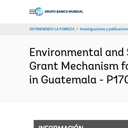
Skip
to
Main
ENTENDIENDO LA POBREZA
Investigaciones y publicacione
Navigation
Environmental and 
Grant Mechanism fo
in Guatemala - P170