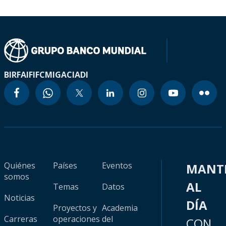
BIRF
AIF
IFC
MIGA
CIADI
Quiénes
Países
Eventos
MANT
somos
AL
Temas
Datos
Noticias
DÍA
Proyectos y
Academia
Carreras
operaciones
del
CON