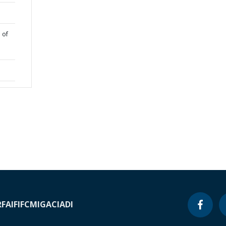
 of
RF
AIF
IFC
MIGA
CIADI