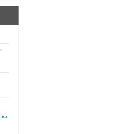
os
rica,