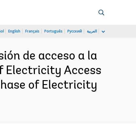
ñol
English
Français
Português
Русский
العربية
sión de acceso a la
f Electricity Access
hase of Electricity