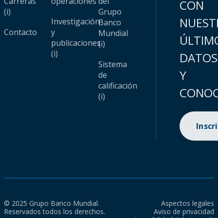
Carreras
operaciones
del
CON
(i)
Grupo
NUEST
Investigación
Banco
Contacto
y
Mundial
ÚLTIM
publicaciones
(i)
(i)
DATOS
Sistema
Y
de
calificación
CONOC
(i)
Inscr
© 2025 Grupo Banco Mundial.
Aspectos legales
Reservados todos los derechos.
Aviso de privacidad