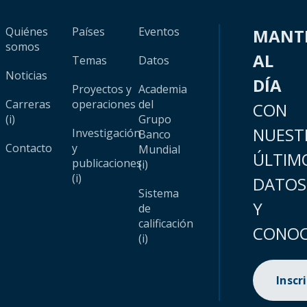
Quiénes
Países
Eventos
MANT
somos
AL
Temas
Datos
Noticias
DÍA
Proyectos y
Academia
Carreras
operaciones
del
CON
(i)
Grupo
NUEST
Investigación
Banco
Contacto
y
Mundial
ÚLTIM
publicaciones
(i)
(i)
DATOS
Sistema
Y
de
calificación
CONOC
(i)
Inscr