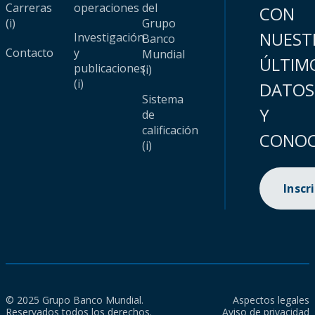
Carreras
operaciones
del
CON
(i)
Grupo
NUEST
Investigación
Banco
Contacto
y
Mundial
ÚLTIM
publicaciones
(i)
(i)
DATOS
Sistema
Y
de
calificación
CONOC
(i)
Inscr
© 2025 Grupo Banco Mundial.
Aspectos legales
Reservados todos los derechos.
Aviso de privacidad