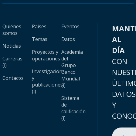
Quiénes
Países
Eventos
MANT
somos
AL
Temas
Datos
Noticias
DÍA
Proyectos y
Academia
Carreras
operaciones
del
CON
(i)
Grupo
NUEST
Investigación
Banco
Contacto
y
Mundial
ÚLTIM
publicaciones
(i)
(i)
DATOS
Sistema
Y
de
calificación
CONOC
(i)