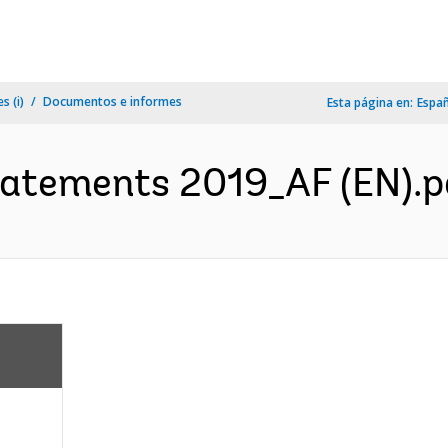
s (i)
Documentos e informes
Esta página en:
Espa
tatements 2019_AF (EN).pd