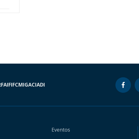
RF
AIF
IFC
MIGA
CIADI
Eventos