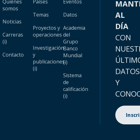
Quiénes
Países
Eventos
MANT
somos
AL
Temas
Datos
Noticias
DÍA
Proyectos y
Academia
Carreras
operaciones
del
CON
(i)
Grupo
NUEST
Investigación
Banco
Contacto
y
Mundial
ÚLTIM
publicaciones
(i)
(i)
DATOS
Sistema
Y
de
calificación
CONOC
(i)
Inscr