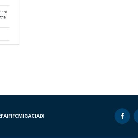
ment
 the
RF
AIF
IFC
MIGA
CIADI