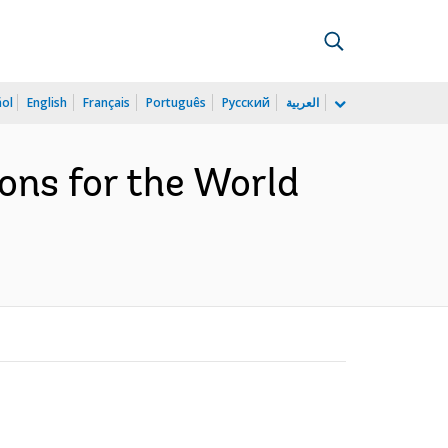
ñol
English
Français
Português
Русский
العربية
ons for the World