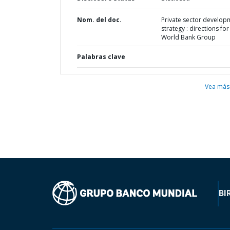
Nom. del doc.
Private sector develop
strategy : directions for
World Bank Group
Palabras clave
Vea más
BI