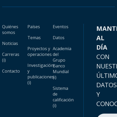
Quiénes
Países
Eventos
MANT
somos
AL
Temas
Datos
Noticias
DÍA
Proyectos y
Academia
Carreras
operaciones
del
CON
(i)
Grupo
NUEST
Investigación
Banco
Contacto
y
Mundial
ÚLTIM
publicaciones
(i)
(i)
DATOS
Sistema
Y
de
calificación
CONOC
(i)