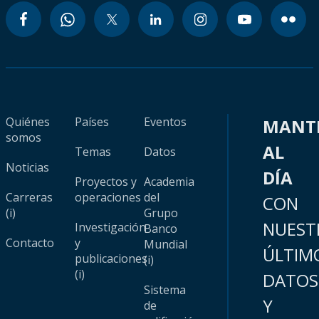
Quiénes
Países
Eventos
MANT
somos
AL
Temas
Datos
Noticias
DÍA
Proyectos y
Academia
Carreras
operaciones
del
CON
(i)
Grupo
NUEST
Investigación
Banco
Contacto
y
Mundial
ÚLTIM
publicaciones
(i)
(i)
DATOS
Sistema
Y
de