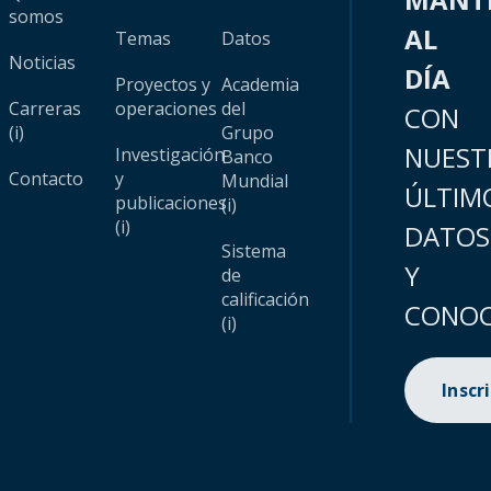
somos
AL
Temas
Datos
Noticias
DÍA
Proyectos y
Academia
Carreras
operaciones
del
CON
(i)
Grupo
NUEST
Investigación
Banco
Contacto
y
Mundial
ÚLTIM
publicaciones
(i)
(i)
DATOS
Sistema
Y
de
calificación
CONOC
(i)
Inscr