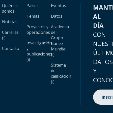
Quiénes
Países
Eventos
MANT
somos
AL
Temas
Datos
Noticias
DÍA
Proyectos y
Academia
Carreras
operaciones
del
CON
(i)
Grupo
NUEST
Investigación
Banco
Contacto
y
Mundial
ÚLTIM
publicaciones
(i)
(i)
DATOS
Sistema
Y
de
calificación
CONOC
(i)
Inscr