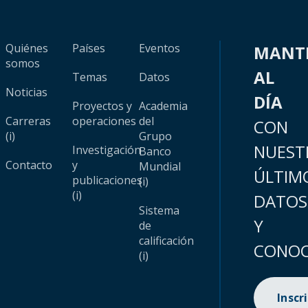
Quiénes
Países
Eventos
MANT
somos
AL
Temas
Datos
Noticias
DÍA
Proyectos y
Academia
Carreras
operaciones
del
CON
(i)
Grupo
NUEST
Investigación
Banco
Contacto
y
Mundial
ÚLTIM
publicaciones
(i)
(i)
DATOS
Sistema
Y
de
calificación
CONOC
(i)
Inscr