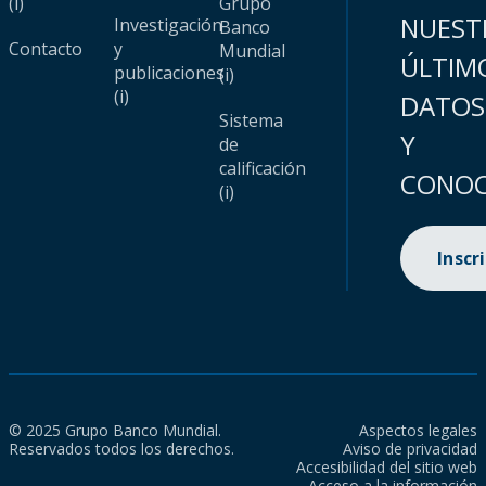
(i)
Grupo
NUEST
Investigación
Banco
Contacto
y
Mundial
ÚLTIM
publicaciones
(i)
(i)
DATOS
Sistema
Y
de
calificación
CONOC
(i)
Inscr
© 2025 Grupo Banco Mundial.
Aspectos legales
Reservados todos los derechos.
Aviso de privacidad
Accesibilidad del sitio web
Acceso a la información