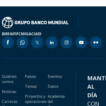
BIRF
AIF
IFC
MIGA
CIADI
Quiénes
Países
Eventos
MANT
somos
AL
Temas
Datos
Noticias
DÍA
Proyectos y
Academia
Carreras
operaciones
del
CON