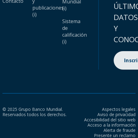
Contacto
y
Mundial
ÚLTIM
publicaciones
(i)
(i)
DATOS
Sistema
Y
de
calificación
CONOC
(i)
Inscr
© 2025 Grupo Banco Mundial.
Aspectos legales
Reservados todos los derechos.
Aviso de privacidad
Accesibilidad del sitio web
Acceso a la información
Alerta de fraude
Presente un reclamo