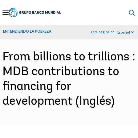
Skip
to
Main
ENTENDIENDO LA POBREZA
Esta página en:
Español
Navigation
From billions to trillions :
MDB contributions to
financing for
development (Inglés)