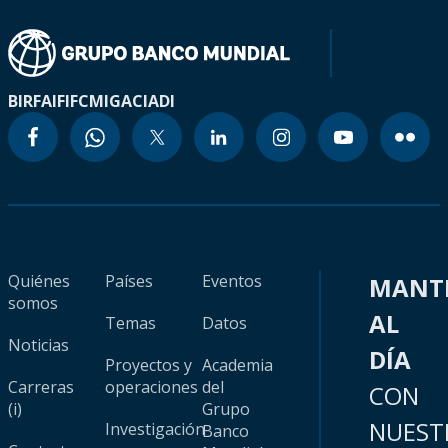
BIRF
AIF
IFC
MIGA
CIADI
Quiénes
Países
Eventos
MANT
somos
AL
Temas
Datos
Noticias
DÍA
Proyectos y
Academia
Carreras
operaciones
del
CON
(i)
Grupo
NUEST
Investigación
Banco