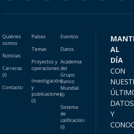
Quiénes
Países
Eventos
MANT
somos
AL
Temas
Datos
Noticias
DÍA
Proyectos y
Academia
Carreras
operaciones
del
CON
(i)
Grupo
NUEST
Investigación
Banco
Contacto
y
Mundial
ÚLTIM
publicaciones
(i)
(i)
DATOS
Sistema
Y
de
calificación
CONOC
(i)