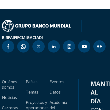
BIRF
AIF
IFC
MIGA
CIADI
Quiénes
Países
Eventos
MANT
somos
AL
Temas
Datos
Noticias
DÍA
Proyectos y
Academia
Carreras
operaciones
del
CON