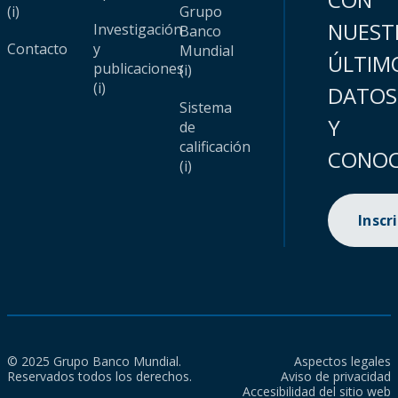
(i)
Grupo
NUEST
Investigación
Banco
Contacto
y
Mundial
ÚLTIM
publicaciones
(i)
(i)
DATOS
Sistema
Y
de
calificación
CONOC
(i)
Inscr
© 2025 Grupo Banco Mundial.
Aspectos legales
Reservados todos los derechos.
Aviso de privacidad
Accesibilidad del sitio web