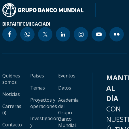
BIRF
AIF
IFC
MIGA
CIADI
Quiénes
Países
Eventos
MANT
somos
AL
Temas
Datos
Noticias
DÍA
Proyectos y
Academia
Carreras
operaciones
del
CON
(i)
Grupo
NUEST
Investigación
Banco
Contacto
y
Mundial