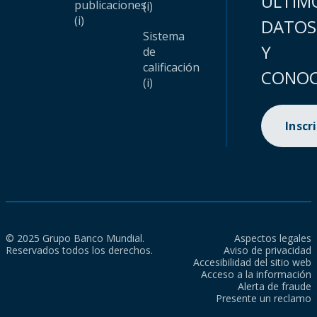
ÚLTIM
publicaciones
(i)
(i)
DATOS
Sistema
Y
de
calificación
CONOC
(i)
Inscr
© 2025 Grupo Banco Mundial.
Aspectos legales
Reservados todos los derechos.
Aviso de privacidad
Accesibilidad del sitio web
Acceso a la información
Alerta de fraude
Presente un reclamo