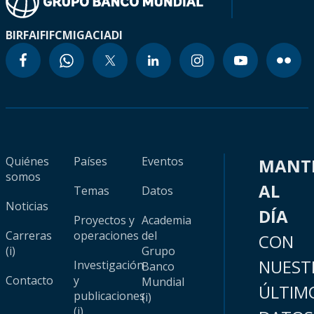
BIRF
AIF
IFC
MIGA
CIADI
Quiénes
Países
Eventos
MANT
somos
AL
Temas
Datos
Noticias
DÍA
Proyectos y
Academia
Carreras
operaciones
del
CON
(i)
Grupo
NUEST
Investigación
Banco
Contacto
y
Mundial
ÚLTIM
publicaciones
(i)
(i)