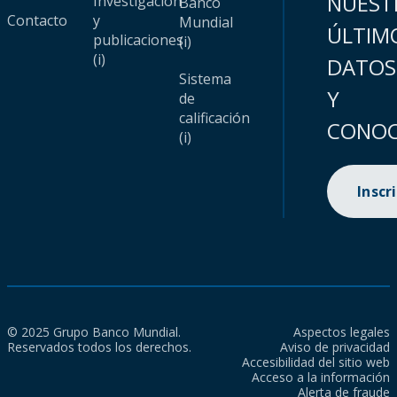
NUEST
Investigación
Banco
Contacto
y
Mundial
ÚLTIM
publicaciones
(i)
(i)
DATOS
Sistema
Y
de
calificación
CONOC
(i)
Inscr
© 2025 Grupo Banco Mundial.
Aspectos legales
Reservados todos los derechos.
Aviso de privacidad
Accesibilidad del sitio web
Acceso a la información
Alerta de fraude