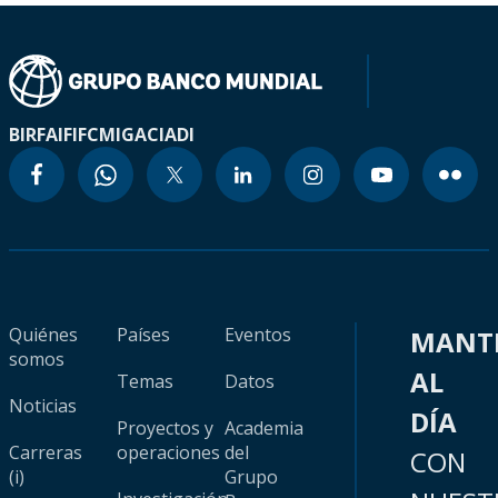
BIRF
AIF
IFC
MIGA
CIADI
Quiénes
Países
Eventos
MANT
somos
AL
Temas
Datos
Noticias
DÍA
Proyectos y
Academia
Carreras
operaciones
del
CON
(i)
Grupo