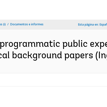
s (i)
Documentos e informes
Esta página en:
Espa
d programmatic public exp
nical background papers (In