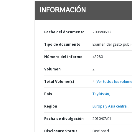
INFORMACIÓN
Fecha del documento
2008/06/12
Tipo de documento
Examen del gasto públi
Número del informe
43280
Volumen
2
Total Volume(s)
4
(Ver todos los volúm
País
Tayikistán,
Región
Europa y Asia central,
Fecha de divulgación
2010/07/01
Disclosure Status
Disclosed