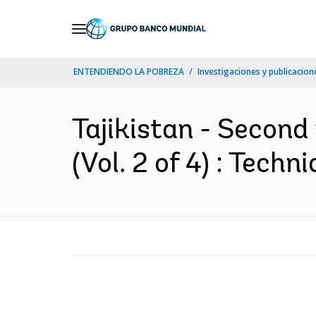
Skip
to
Main
ENTENDIENDO LA POBREZA
Investigaciones y publicacione
Navigation
Tajikistan - Secon
(Vol. 2 of 4) : Tech