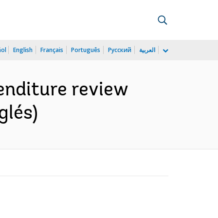
ñol
English
Français
Português
Русский
العربية
enditure review
glés)