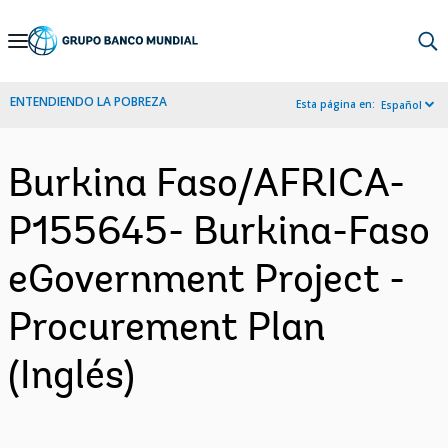
Skip
to
Main
ENTENDIENDO LA POBREZA
Esta página en:
Español
Navigation
Burkina Faso/AFRICA-
P155645- Burkina-Faso
eGovernment Project -
Procurement Plan
(Inglés)