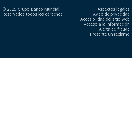
© 2025 Grupo Banco Mundial.
Aspectos legales
Reservados todos los derechos.
Aviso de privacidad
Accesibilidad del sitio web
Acceso a la información
Alerta de fraude
Presente un reclamo