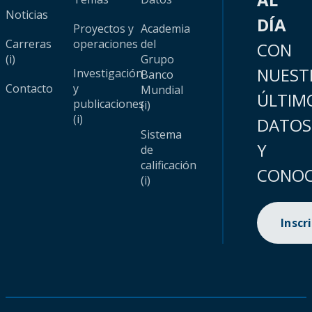
Noticias
DÍA
Proyectos y
Academia
Carreras
operaciones
del
CON
(i)
Grupo
NUEST
Investigación
Banco
Contacto
y
Mundial
ÚLTIM
publicaciones
(i)
(i)
DATOS
Sistema
Y
de
calificación
CONOC
(i)
Inscr