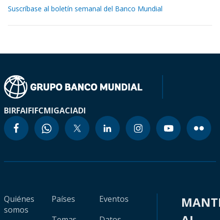
Suscríbase al boletín semanal del Banco Mundial
BIRF
AIF
IFC
MIGA
CIADI
Quiénes
Países
Eventos
MANT
somos
AL
Temas
Datos