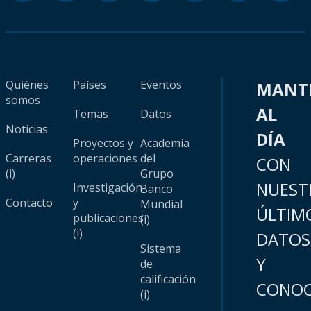
Quiénes
Países
Eventos
MANT
somos
AL
Temas
Datos
Noticias
DÍA
Proyectos y
Academia
Carreras
operaciones
del
CON
(i)
Grupo
NUEST
Investigación
Banco
Contacto
y
Mundial
ÚLTIM
publicaciones
(i)
(i)
DATOS
Sistema
Y
de
calificación
CONOC
(i)