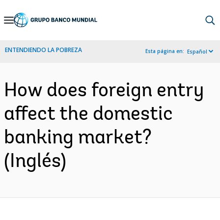
Skip
to
Main
ENTENDIENDO LA POBREZA
Esta página en:
Español
Navigation
How does foreign entry
affect the domestic
banking market?
(Inglés)