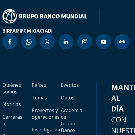
BIRF
AIF
IFC
MIGA
CIADI
Quiénes
Países
Eventos
MANT
somos
AL
Temas
Datos
Noticias
DÍA
Proyectos y
Academia
Carreras
operaciones
del
CON
(i)
Grupo
NUEST
Investigación
Banco