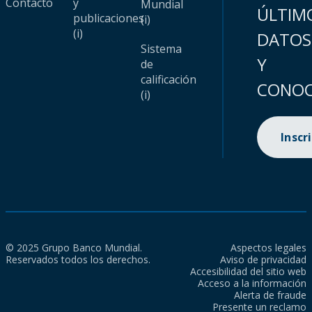
Contacto
y
Mundial
ÚLTIM
publicaciones
(i)
(i)
DATOS
Sistema
Y
de
calificación
CONOC
(i)
Inscr
© 2025 Grupo Banco Mundial.
Aspectos legales
Reservados todos los derechos.
Aviso de privacidad
Accesibilidad del sitio web
Acceso a la información
Alerta de fraude
Presente un reclamo